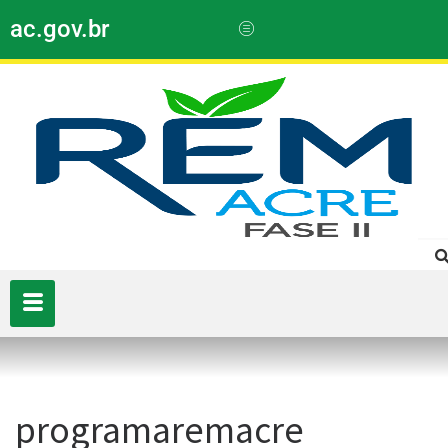
ac.gov.br
programaremacre