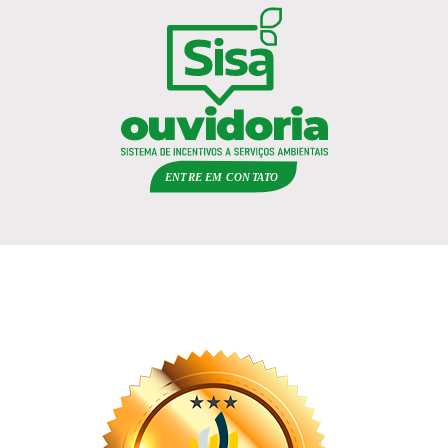
ENTRE EM
C
ON
TA
T
O