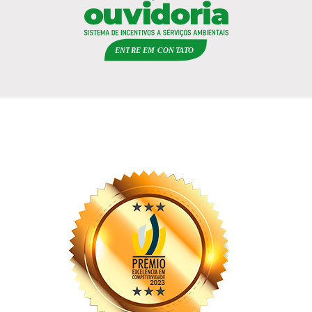
ENTRE EM
C
ON
TA
T
O