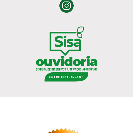
ENTRE EM
C
ON
TA
T
O