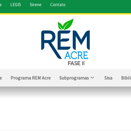
a
LEGIS
Sirene
Contato
e
Programa REM Acre
Subprogramas
Sisa
Bibl