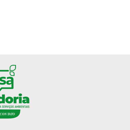
C
ON
TA
T
O