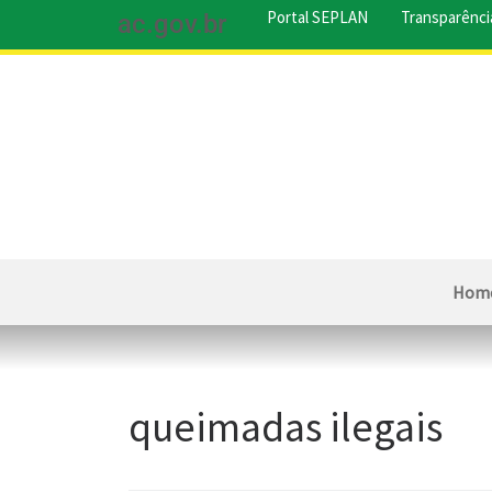
Portal SEPLAN
Transparênci
ac.gov.br
Hom
queimadas ilegais