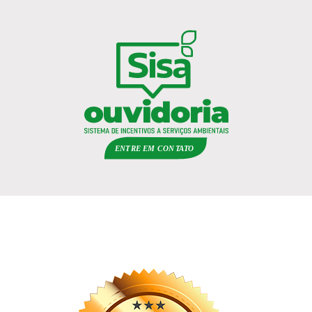
ENTRE EM
C
ON
TA
T
O