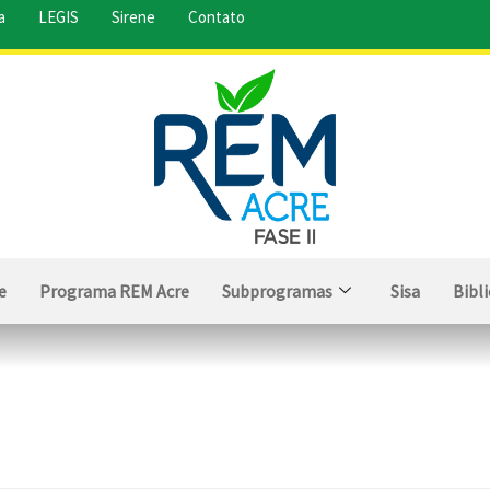
a
LEGIS
Sirene
Contato
e
Programa REM Acre
Subprogramas
Sisa
Bibl