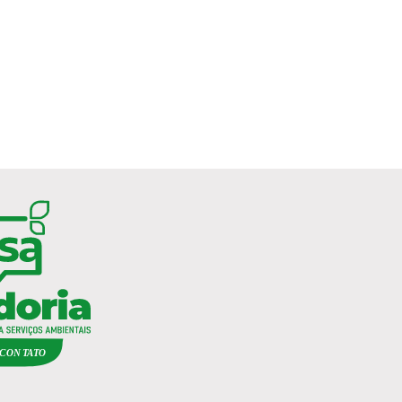
C
ON
TA
T
O