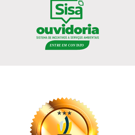
ENTRE EM
C
ON
TA
T
O