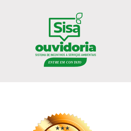
ENTRE EM
C
ON
TA
T
O