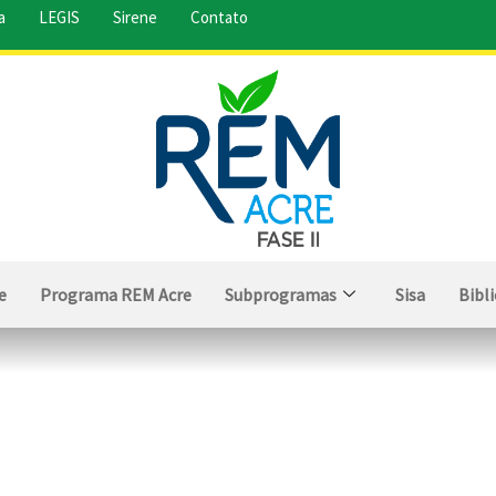
a
LEGIS
Sirene
Contato
e
Programa REM Acre
Subprogramas
Sisa
Bibl