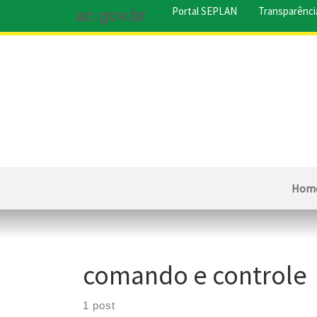
Portal SEPLAN
Transparênci
ac.gov.br
Hom
comando e controle
1 post