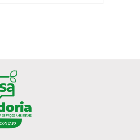
C
ON
TA
T
O