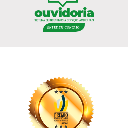
ENTRE EM
C
ON
TA
T
O