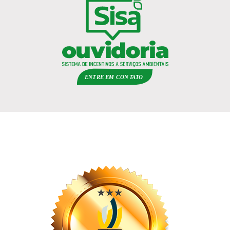
ENTRE EM
C
ON
TA
T
O