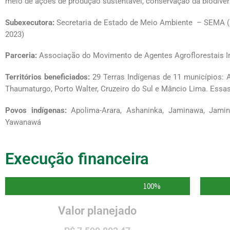
meio de ações de produção sustentável, conservação da biodiversi
Subexecutora:
Secretaria de Estado de Meio Ambiente – SEMA (até 
2023)
Parceria:
Associação do Movimento de Agentes Agroflorestais I
Territórios beneficiados:
29 Terras Indígenas de 11 municípios: 
Thaumaturgo, Porto Walter, Cruzeiro do Sul e Mâncio Lima. Essas
Povos indígenas:
Apolima-Arara, Ashaninka, Jaminawa, Jamin
Yawanawá
Execução financeira
100
%
Valor planejado