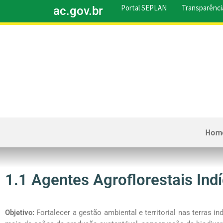
Portal SEPLAN
Transparênci
ac.gov.br
Hom
1.1 Agentes Agroflorestais Ind
Objetivo:
Fortalecer a gestão ambiental e territorial nas terras i