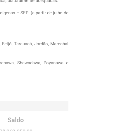
nica, culturalmente adequadas.
ígenas – SEPI (a partir de julho de
 Feijó, Tarauacá, Jordão, Marechal
hanenawa, Shawadawa, Poyanawa e
Saldo