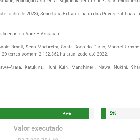
dade, educação ambiental, vigilância territorial e assistência téc
junho de 2023); Secretaria Extraordinária dos Povos Políticas Ind
ndígenas do Acre – Amaaiac
Assis Brasil, Sena Madureira, Santa Rosa do Purus, Manoel Urbano,
 29 terras somam 2.132.362 ha atualizado até 2022.
awa-Arara, Katukina, Huni Kuin, Manchineri, Nawa, Nukini, S
95
%
5%
Valor executado