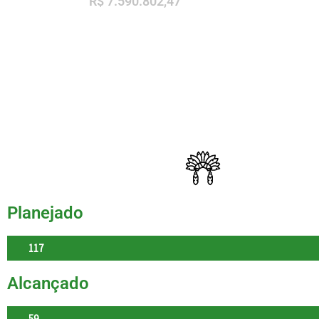
R$ 7.590.802,47
Planejado
117
Alcançado
59