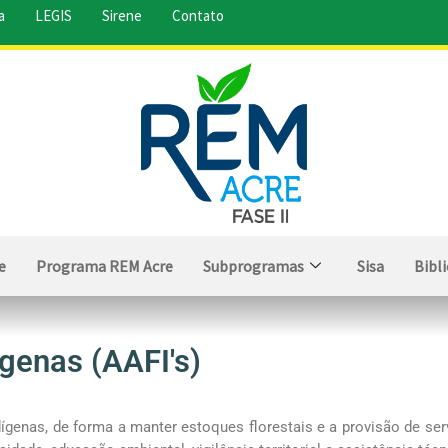
a
LEGIS
Sirene
Contato
e
Programa REM Acre
Subprogramas
Sisa
Bibl
ígenas (AAFI's)
ndígenas, de forma a manter estoques florestais e a provisão de ser