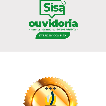
ENTRE EM
C
ON
TA
T
O