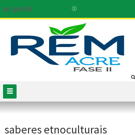
ac.gov.br
saberes etnoculturais