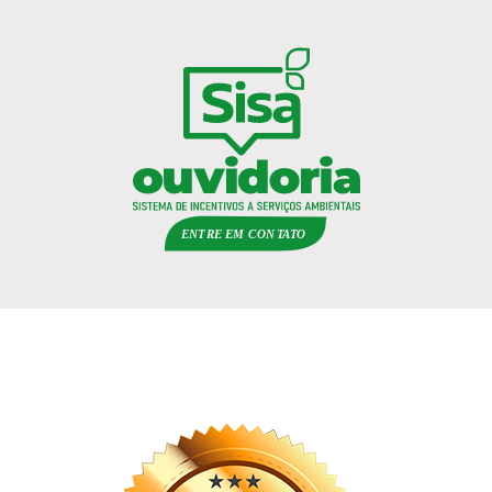
ENTRE EM
C
ON
TA
T
O