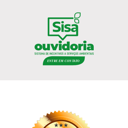
ENTRE EM
C
ON
TA
T
O