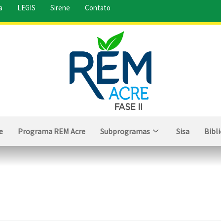
a
LEGIS
Sirene
Contato
e
Programa REM Acre
Subprogramas
Sisa
Bibl