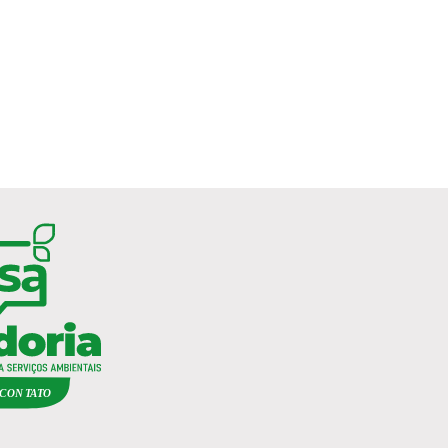
C
ON
TA
T
O