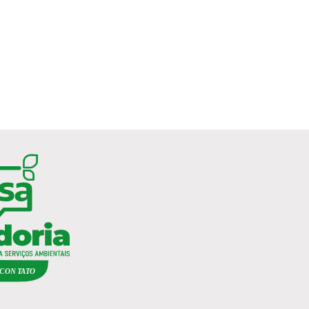
C
ON
TA
T
O