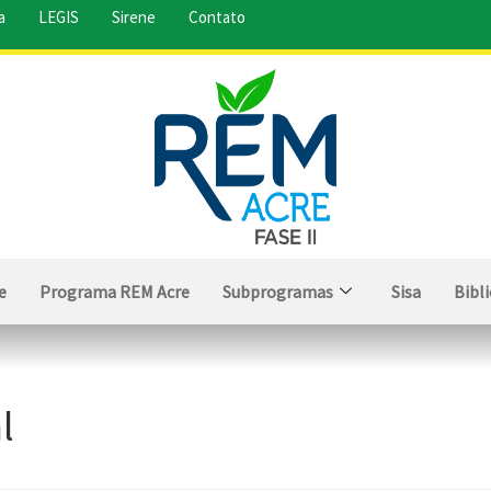
a
LEGIS
Sirene
Contato
e
Programa REM Acre
Subprogramas
Sisa
Bibl
l