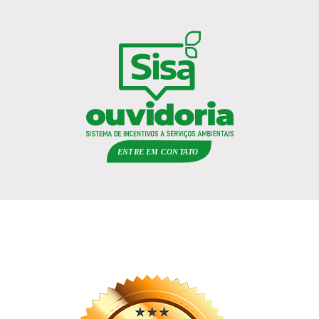
ENTRE EM
C
ON
TA
T
O