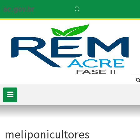
ac.gov.br
meliponicultores