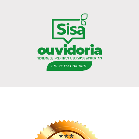
ENTRE EM
C
ON
TA
T
O