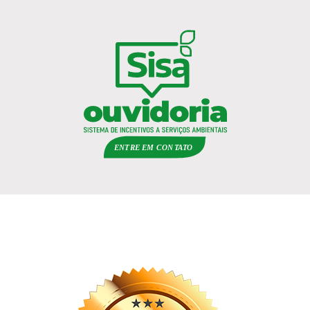
ENTRE EM
C
ON
TA
T
O