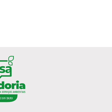
C
ON
TA
T
O