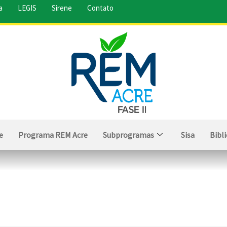
a
LEGIS
Sirene
Contato
e
Programa REM Acre
Subprogramas
Sisa
Bibl