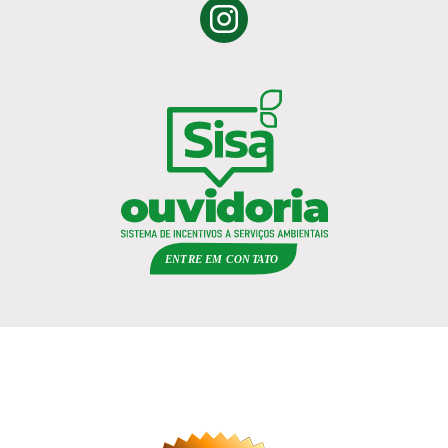
ENTRE EM
C
ON
TA
T
O