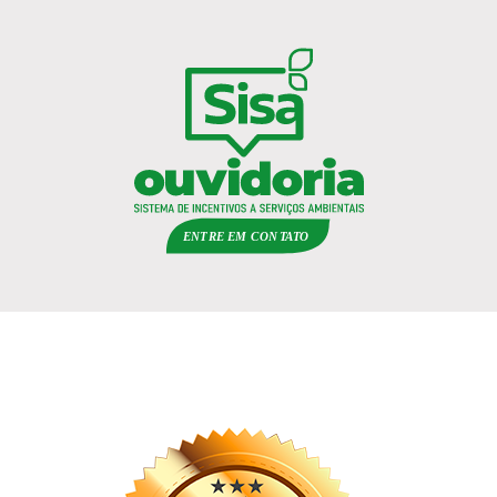
ENTRE EM
C
ON
TA
T
O