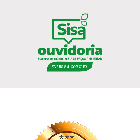
ENTRE EM
C
ON
TA
T
O