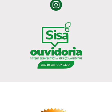
ENTRE EM
C
ON
TA
T
O