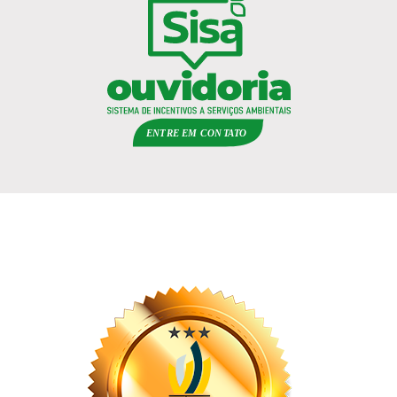
ENTRE EM
C
ON
TA
T
O